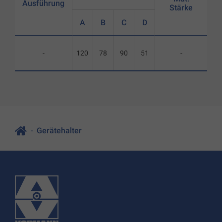
Ausführung
Stärke
A
B
C
D
-
120
78
90
51
-
Gerätehalter