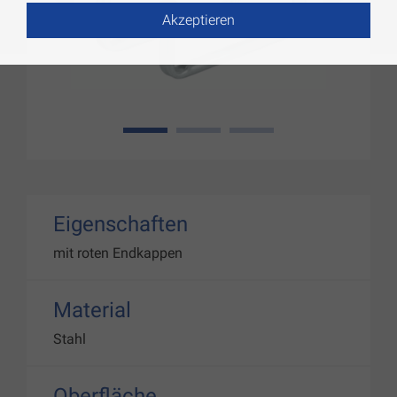
Akzeptieren
1
2
3
Eigenschaften
mit roten Endkappen
Material
Stahl
Oberfläche