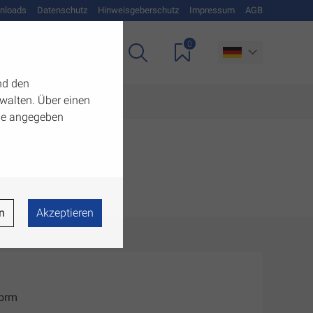
nloads
Datenschutz
Hinweisgeberschutz
Impressum
AGB
0
Unternehmen
nd den
walten. Über einen
 die angegeben
n
Akzeptieren
Form