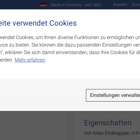
Kontakt
Dow
Made in Germany - seit 1863
Scharniere und Beschläge
ite verwendet Cookies
biegetechnik
Werkzeugbau
Warenpräsentation
wendet Cookies, um Ihnen diverse Funktionen zu ermöglichen u
ice zu bieten. Sie können die dazu passenden Einstellungen ver
n”, erklären Sie sich damit einverstanden, dass Ihre Cookies für
erden.
Mehr erfahren
Einstellungen verwalte
Eigenschaften
mit roten Endkappen, U-