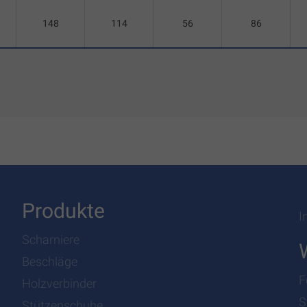
148
114
56
86
Produkte
I
Scharniere
Beschläge
F
Holzverbinder
S
Stützenschuhe