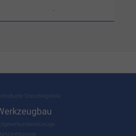
-
ndividuelle Stanzbiegeteile
Werkzeugbau
olgeverbundwerkzeuge
tanzwerkzeuge