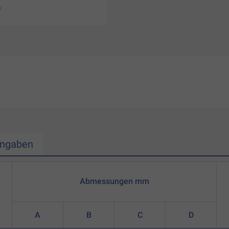
Angaben
Abmessungen mm
A
B
C
D