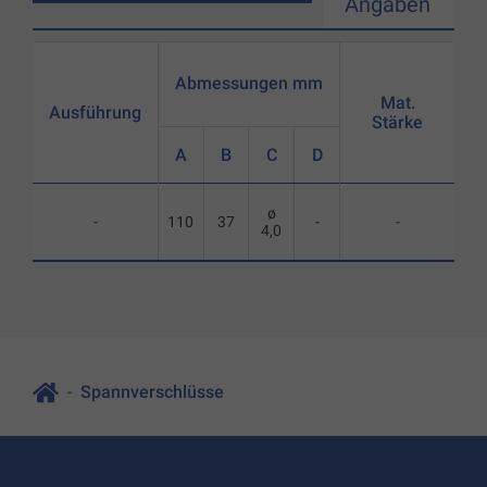
Angaben
Abmessungen mm
Mat.
Ausführung
Stärke
A
B
C
D
ø
-
110
37
-
-
4,0
Spannverschlüsse