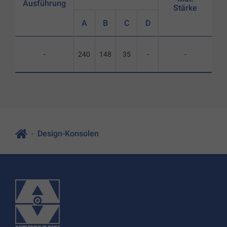
Ausführung
Stärke
A
B
C
D
-
240
148
35
-
-
Design-Konsolen