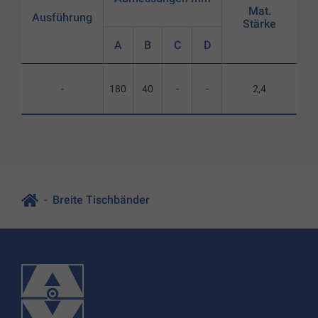
Mat.
Ausführung
Stärke
A
B
C
D
-
180
40
-
-
2,4
Breite Tischbänder