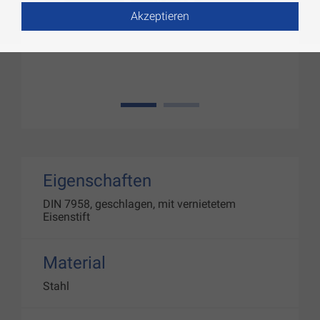
Akzeptieren
1
2
Eigenschaften
DIN 7958, geschlagen, mit vernietetem
Eisenstift
Material
Stahl