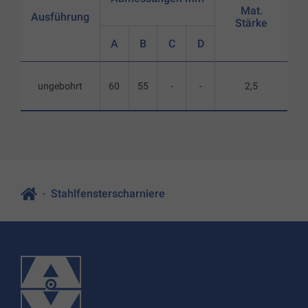
Mat.
Ausführung
Stärke
A
B
C
D
ungebohrt
60
55
-
-
2,5
Stahlfensterscharniere