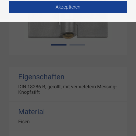
Akzeptieren
1
2
Eigenschaften
DIN 18286 B, gerollt, mit vernietetem Messing-
Knopfstift
Material
Eisen