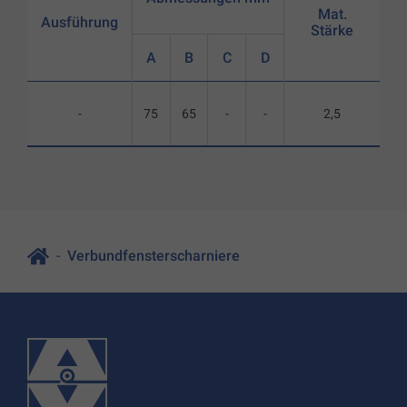
Mat.
Ausführung
Stärke
A
B
C
D
-
75
65
-
-
2,5
Verbundfensterscharniere