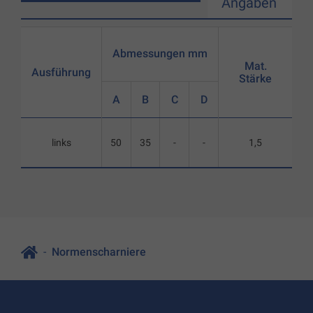
Angaben
Abmessungen mm
Mat.
Ausführung
Stärke
A
B
C
D
links
50
35
-
-
1,5
Normenscharniere