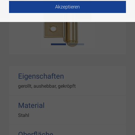
Akzeptieren
1
2
Eigenschaften
gerollt, aushebbar, gekröpft
Material
Stahl
Oberfläche