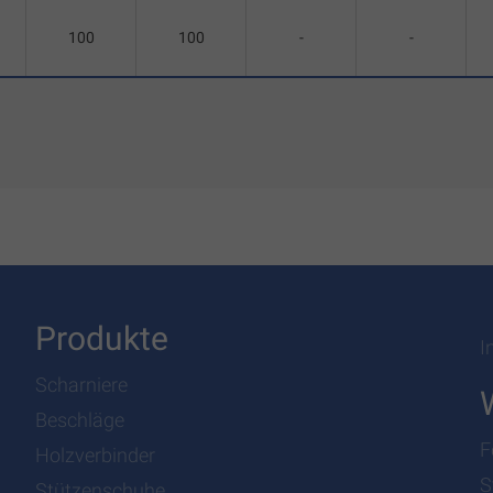
100
100
-
-
Produkte
I
Scharniere
Beschläge
F
Holzverbinder
S
Stützenschuhe