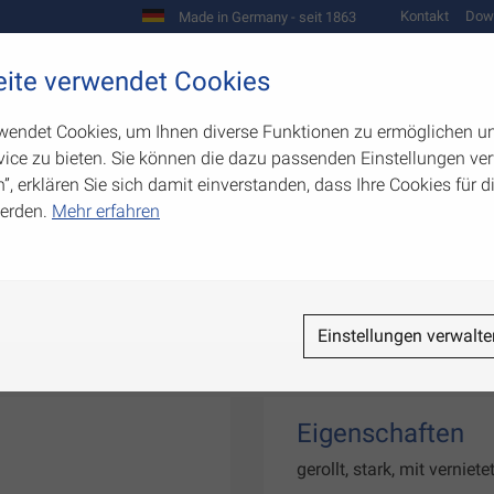
Kontakt
Dow
Made in Germany - seit 1863
Scharniere und Beschläge
ite verwendet Cookies
biegetechnik
Werkzeugbau
Warenpräsentation
wendet Cookies, um Ihnen diverse Funktionen zu ermöglichen u
ice zu bieten. Sie können die dazu passenden Einstellungen ver
n”, erklären Sie sich damit einverstanden, dass Ihre Cookies für
erden.
Mehr erfahren
re
Einstellungen verwalte
Eigenschaften
gerollt, stark, mit vernie