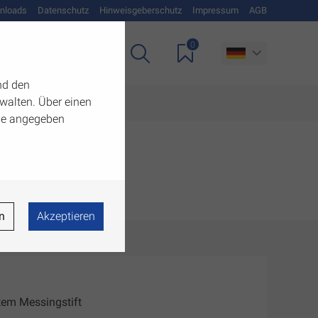
nloads
Datenschutz
Hinweisgeberschutz
Impressum
AGB
0
Unternehmen
nd den
walten. Über einen
 die angegeben
n
Akzeptieren
tetem Messingstift