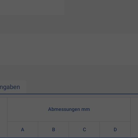
Angaben
Abmessungen mm
A
B
C
D