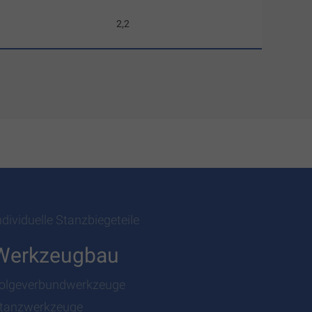
2,2
ndividuelle Stanzbiegeteile
Werkzeugbau
olgeverbundwerkzeuge
tanzwerkzeuge