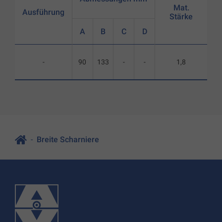
Mat.
Ausführung
Stärke
A
B
C
D
-
90
133
-
-
1,8
Breite Scharniere