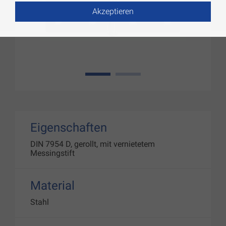
Akzeptieren
1
2
Eigenschaften
DIN 7954 D, gerollt, mit vernietetem
Messingstift
Material
Stahl