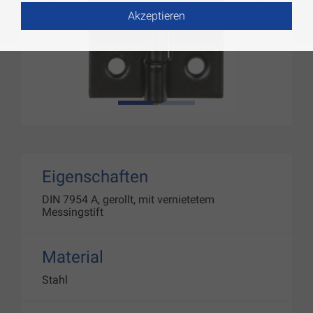
Akzeptieren
1
2
Eigenschaften
DIN 7954 A, gerollt, mit vernietetem
Messingstift
Material
Stahl