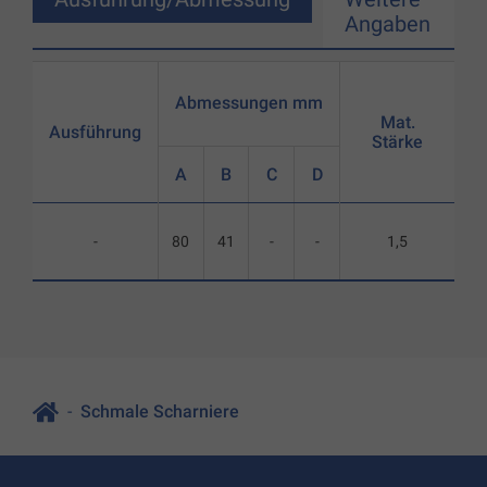
Angaben
Abmessungen mm
Mat.
Ausführung
Stärke
A
B
C
D
-
80
41
-
-
1,5
Schmale Scharniere