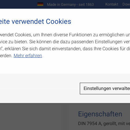
Kontakt
Dow
Made in Germany - seit 1863
Scharniere und Beschläge
ite verwendet Cookies
biegetechnik
Werkzeugbau
Warenpräsentation
wendet Cookies, um Ihnen diverse Funktionen zu ermöglichen u
ice zu bieten. Sie können die dazu passenden Einstellungen ver
n”, erklären Sie sich damit einverstanden, dass Ihre Cookies für
erden.
Mehr erfahren
ere
Einstellungen verwalte
Eigenschaften
DIN 7954 A, gerollt, mit 