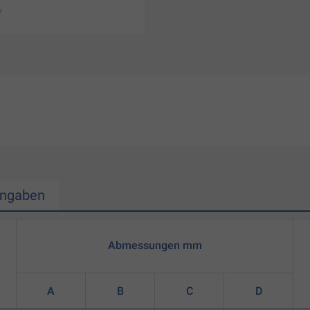
Angaben
Abmessungen mm
A
B
C
D