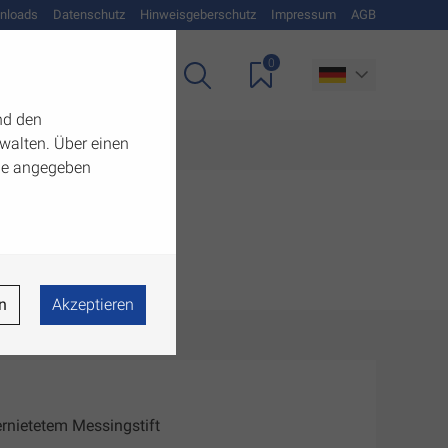
nloads
Datenschutz
Hinweisgeberschutz
Impressum
AGB
0
Unternehmen
nd den
walten. Über einen
 die angegeben
n
Akzeptieren
vernietetem Messingstift