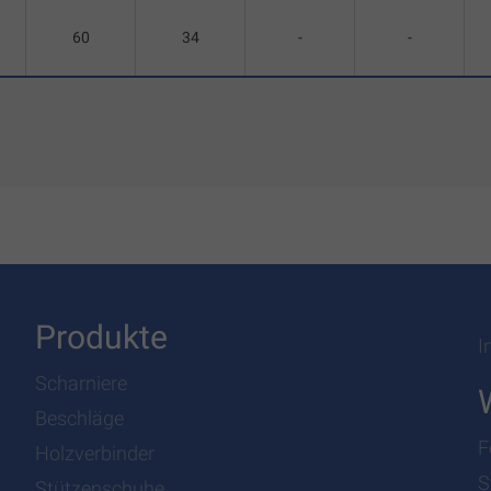
60
34
-
-
Produkte
I
Scharniere
Beschläge
F
Holzverbinder
S
Stützenschuhe