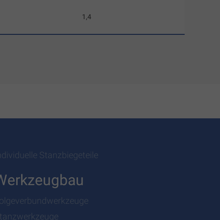
1,4
ndividuelle Stanzbiegeteile
Werkzeugbau
olgeverbundwerkzeuge
tanzwerkzeuge