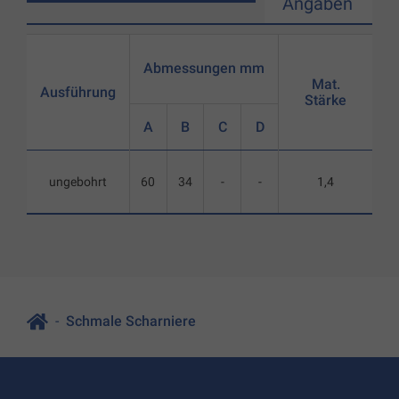
Angaben
Abmessungen mm
Mat.
Ausführung
Stärke
A
B
C
D
ungebohrt
60
34
-
-
1,4
Schmale Scharniere