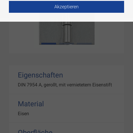
Akzeptieren
1
2
3
Eigenschaften
DIN 7954 A, gerollt, mit vernietetem Eisenstift
Material
Eisen
Oberfläche