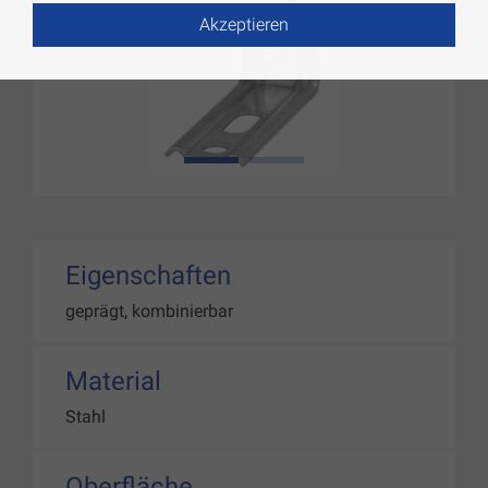
Akzeptieren
1
2
Eigenschaften
geprägt, kombinierbar
Material
Stahl
Oberfläche