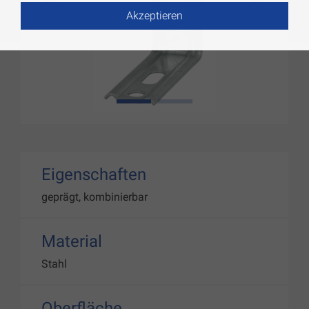
Akzeptieren
1
2
Eigenschaften
geprägt, kombinierbar
Material
Stahl
Oberfläche