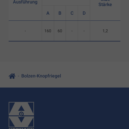
Ausführung
Stärke
A
B
C
D
-
160
60
-
-
1,2
Bolzen-Knopfriegel