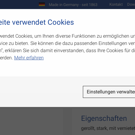
Kontakt
Dow
Made in Germany - seit 1863
Scharniere und Beschläge
ite verwendet Cookies
biegetechnik
Werkzeugbau
Warenpräsentation
wendet Cookies, um Ihnen diverse Funktionen zu ermöglichen u
ice zu bieten. Sie können die dazu passenden Einstellungen ver
n”, erklären Sie sich damit einverstanden, dass Ihre Cookies für
erden.
Mehr erfahren
Einstellungen verwalte
Eigenschaften
gerollt, stark, mit verniet