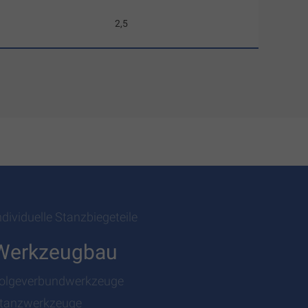
2,5
ndividuelle Stanzbiegeteile
Werkzeugbau
olgeverbundwerkzeuge
tanzwerkzeuge