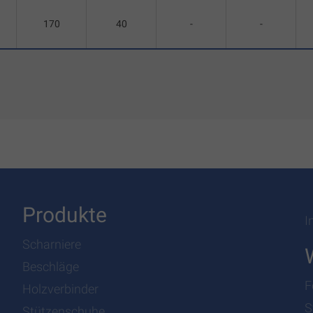
170
40
-
-
Produkte
I
Scharniere
Beschläge
F
Holzverbinder
S
Stützenschuhe