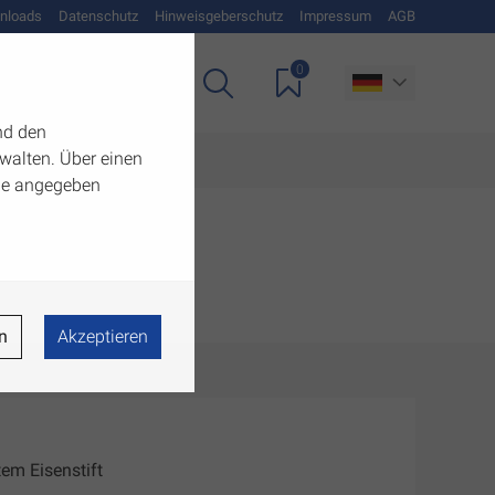
nloads
Datenschutz
Hinweisgeberschutz
Impressum
AGB
0
Unternehmen
nd den
walten. Über einen
 die angegeben
n
Akzeptieren
etem Eisenstift