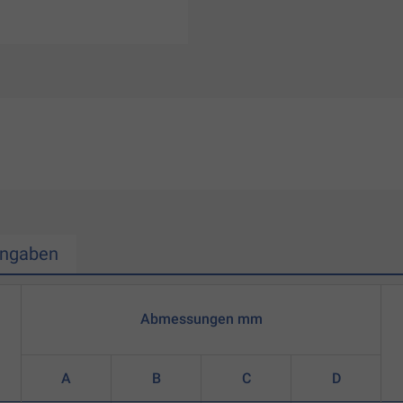
Angaben
Abmessungen mm
A
B
C
D