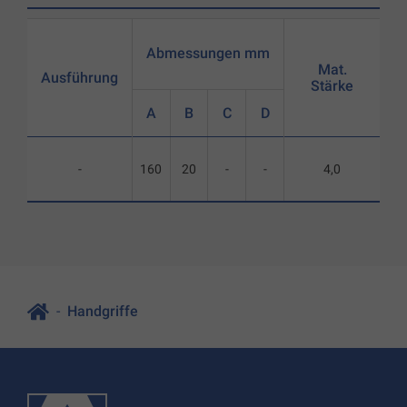
Abmessungen mm
Mat.
Ausführung
Stärke
A
B
C
D
-
160
20
-
-
4,0
Handgriffe