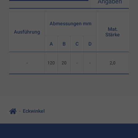
Angaben
Abmessungen mm
Mat.
Ausführung
Stärke
A
B
C
D
-
120
20
-
-
2,0
Eckwinkel