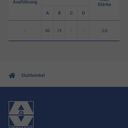
Ausführung
Stärke
A
B
C
D
-
30
15
-
-
2,0
Stuhlwinkel