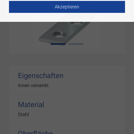
Akzeptieren
1
2
Eigenschaften
innen versenkt
Material
Stahl
Oberfläche