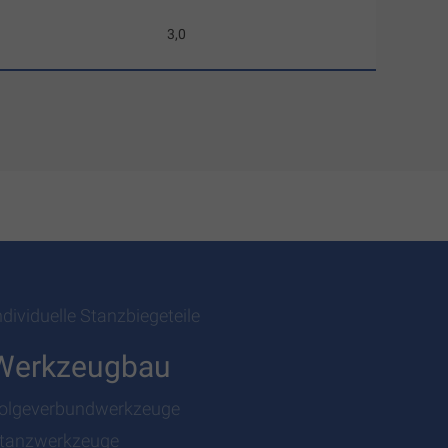
3,0
ndividuelle Stanzbiegeteile
Werkzeugbau
olgeverbundwerkzeuge
tanzwerkzeuge