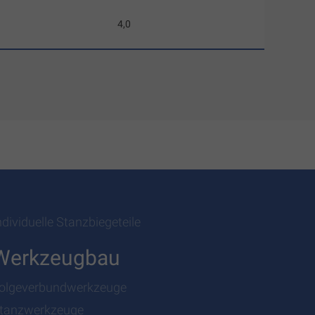
4,0
ndividuelle Stanzbiegeteile
Werkzeugbau
olgeverbundwerkzeuge
tanzwerkzeuge