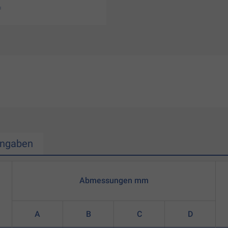
Angaben
Abmessungen mm
A
B
C
D