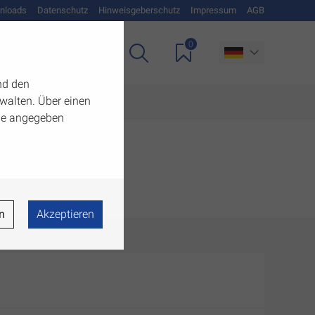
nloads
Datenschutz
Hinweisgeberschutz
Impressum
AGB
0
Unternehmen
nd den
walten. Über einen
 die angegeben
n
Akzeptieren