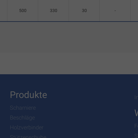
500
330
30
-
Produkte
I
Scharniere
Beschläge
F
Holzverbinder
S
Stützenschuhe