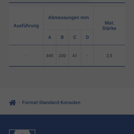
Abmessungen mm
Mat.
Ausführung
Stärke
A
B
C
D
-
345
230
41
-
2,5
Format-Standard-Konsolen