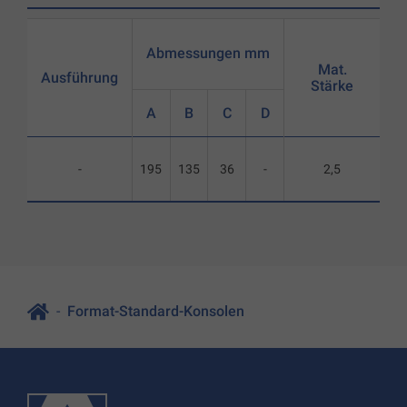
Abmessungen mm
Mat.
Ausführung
Stärke
A
B
C
D
-
195
135
36
-
2,5
Format-Standard-Konsolen