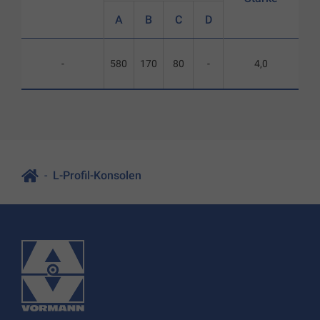
A
B
C
D
-
580
170
80
-
4,0
L-Profil-Konsolen