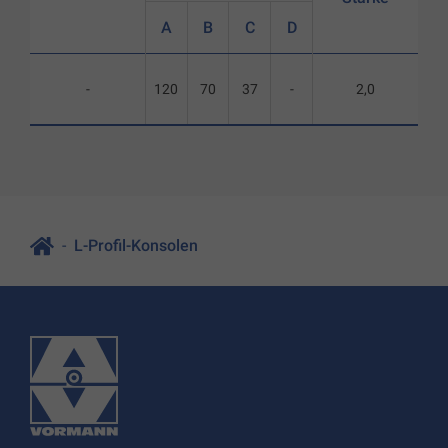
A
B
C
D
-
120
70
37
-
2,0
L-Profil-Konsolen