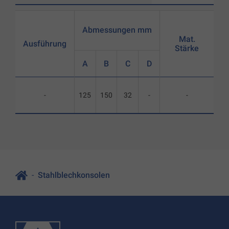
Abmessungen mm
Mat.
Ausführung
Stärke
A
B
C
D
-
125
150
32
-
-
Stahlblechkonsolen