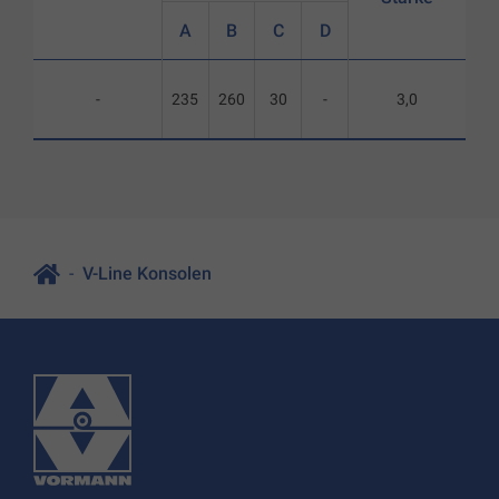
A
B
C
D
-
235
260
30
-
3,0
V-Line Konsolen