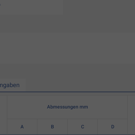
Angaben
Abmessungen mm
A
B
C
D