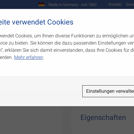
Kontakt
Dow
Made in Germany - seit 1863
Scharniere und Beschläge
ite verwendet Cookies
biegetechnik
Werkzeugbau
Warenpräsentation
wendet Cookies, um Ihnen diverse Funktionen zu ermöglichen u
ice zu bieten. Sie können die dazu passenden Einstellungen ver
n”, erklären Sie sich damit einverstanden, dass Ihre Cookies für
erden.
Mehr erfahren
len
Einstellungen verwalte
Eigenschaften