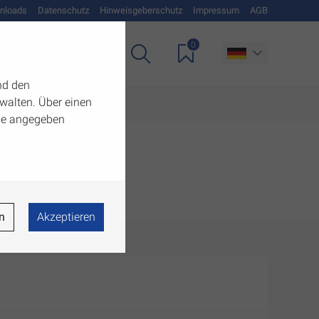
nloads
Datenschutz
Hinweisgeberschutz
Impressum
AGB
0
Unternehmen
nd den
walten. Über einen
 die angegeben
n
Akzeptieren