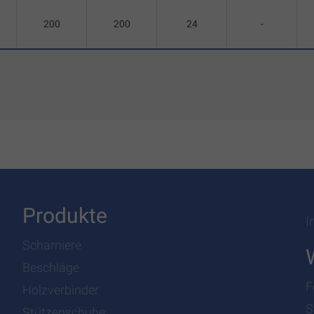
200
200
24
-
Produkte
I
Scharniere
Beschläge
F
Holzverbinder
S
Stützenschuhe