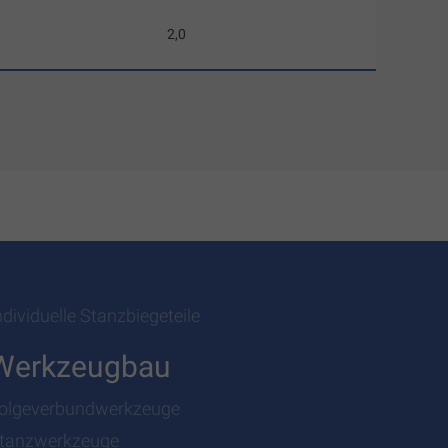
2,0
ndividuelle Stanzbiegeteile
Werkzeugbau
olgeverbundwerkzeuge
tanzwerkzeuge