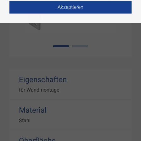
Akzeptieren
1
2
Eigenschaften
für Wandmontage
Material
Stahl
Oberfläche