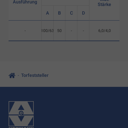
Ausführung
Stärke
A
B
C
D
-
100/63
50
-
-
6,0/4,0
Torfeststeller