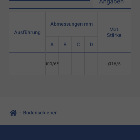
Angaben
Abmessungen mm
Mat.
Ausführung
Stärke
A
B
C
D
-
400/65
-
-
-
Ø16/5
Bodenschieber