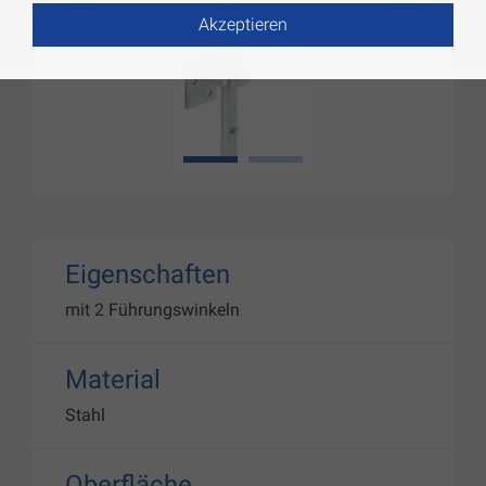
Akzeptieren
1
2
Eigenschaften
mit 2 Führungswinkeln
Material
Stahl
Oberfläche