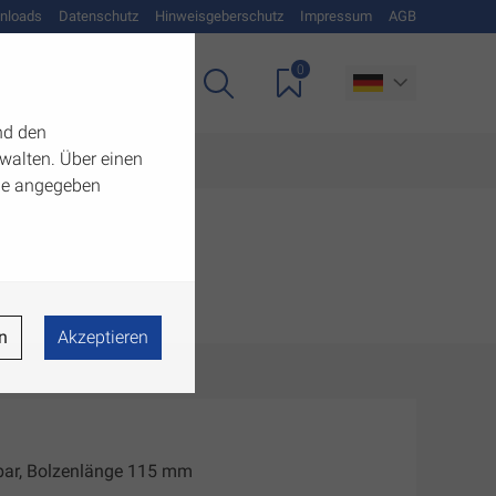
nloads
Datenschutz
Hinweisgeberschutz
Impressum
AGB
0
Unternehmen
nd den
walten. Über einen
 die angegeben
n
Akzeptieren
dbar, Bolzenlänge 115 mm