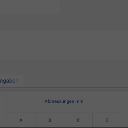
Angaben
Abmessungen mm
A
B
C
D