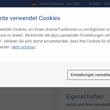
Kontakt
Dow
Made in Germany - seit 1863
Scharniere und Beschläge
ite verwendet Cookies
biegetechnik
Werkzeugbau
Warenpräsentation
wendet Cookies, um Ihnen diverse Funktionen zu ermöglichen u
ice zu bieten. Sie können die dazu passenden Einstellungen ver
n”, erklären Sie sich damit einverstanden, dass Ihre Cookies für
erden.
Mehr erfahren
uss
Einstellungen verwalte
Eigenschaften
rechts und links verwen