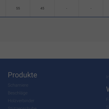
55
45
-
-
Produkte
I
Scharniere
Beschläge
F
Holzverbinder
S
Stützenschuhe