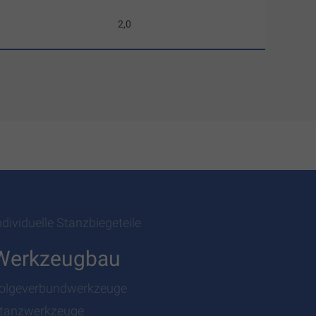
2,0
ndividuelle Stanzbiegeteile
Werkzeugbau
olgeverbundwerkzeuge
tanzwerkzeuge