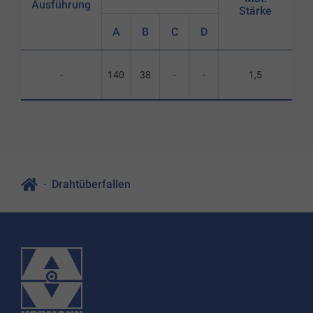
Ausführung
Stärke
A
B
C
D
-
140
38
-
-
1,5
Drahtüberfallen