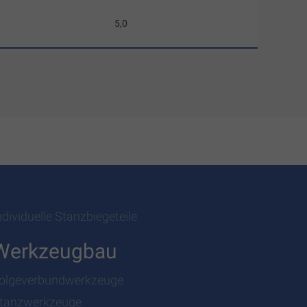
5,0
ndividuelle Stanzbiegeteile
Werkzeugbau
olgeverbundwerkzeuge
tanzwerkzeuge