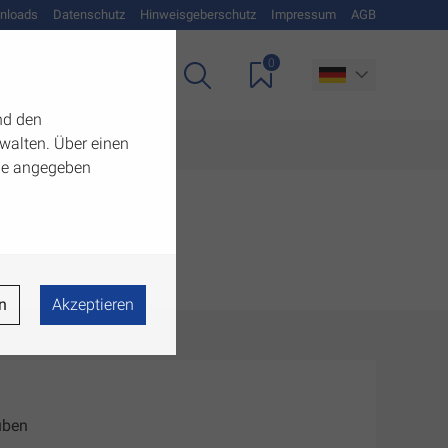
nloads
Datenschutz
Hinweisgeberschutz
Impressum
AGB
0
Unternehmen
nd den
walten. Über einen
 die angegeben
n
Akzeptieren
uben