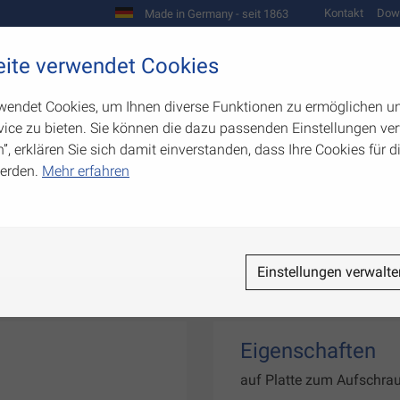
Kontakt
Dow
Made in Germany - seit 1863
Scharniere und Beschläge
ite verwendet Cookies
biegetechnik
Werkzeugbau
Warenpräsentation
wendet Cookies, um Ihnen diverse Funktionen zu ermöglichen u
ice zu bieten. Sie können die dazu passenden Einstellungen ver
n”, erklären Sie sich damit einverstanden, dass Ihre Cookies für
erden.
Mehr erfahren
Einstellungen verwalte
Eigenschaften
auf Platte zum Aufschra