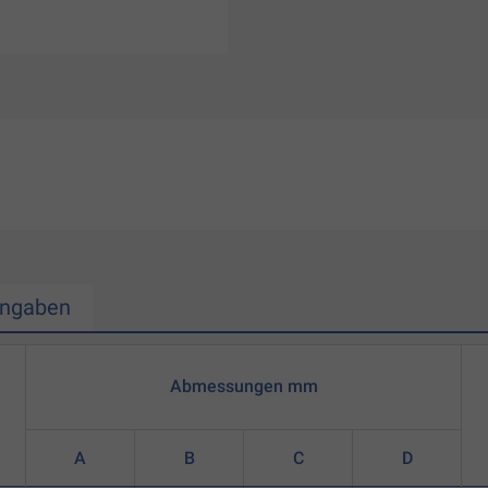
Angaben
Abmessungen mm
A
B
C
D