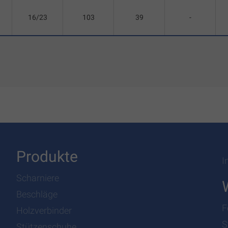
16/23
103
39
-
Produkte
I
Scharniere
Beschläge
F
Holzverbinder
S
Stützenschuhe