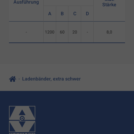
Ausführung
Stärke
A
B
C
D
-
1200
60
20
-
8,0
Ladenbänder, extra schwer