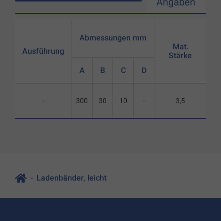
Angaben
Abmessungen mm
Mat.
Ausführung
Stärke
A
B
C
D
-
300
30
10
-
3,5
Ladenbänder, leicht