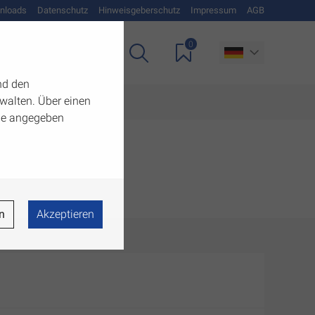
nloads
Datenschutz
Hinweisgeberschutz
Impressum
AGB
0
Unternehmen
nd den
walten. Über einen
 die angegeben
n
Akzeptieren