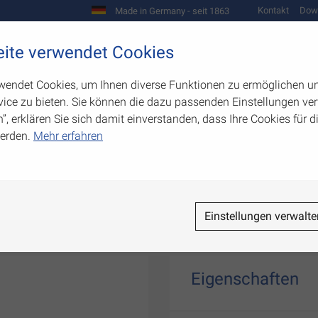
Kontakt
Dow
Made in Germany - seit 1863
Scharniere und Beschläge
ite verwendet Cookies
biegetechnik
Werkzeugbau
Warenpräsentation
wendet Cookies, um Ihnen diverse Funktionen zu ermöglichen u
ice zu bieten. Sie können die dazu passenden Einstellungen ver
n”, erklären Sie sich damit einverstanden, dass Ihre Cookies für
erden.
Mehr erfahren
cht
Einstellungen verwalte
Eigenschaften