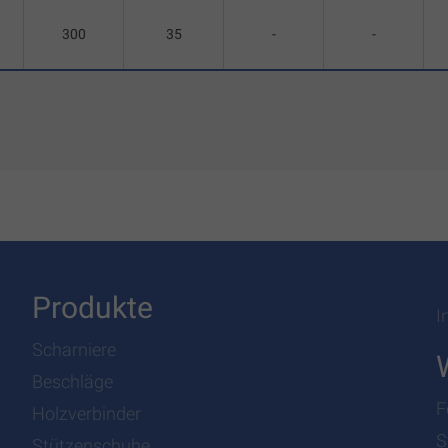
300
35
-
-
Produkte
I
Scharniere
Beschläge
F
Holzverbinder
S
Stützenschuhe