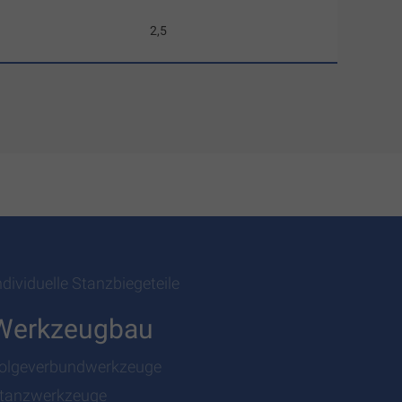
2,5
ndividuelle Stanzbiegeteile
Werkzeugbau
olgeverbundwerkzeuge
tanzwerkzeuge