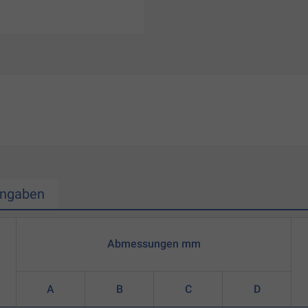
Angaben
Abmessungen mm
A
B
C
D