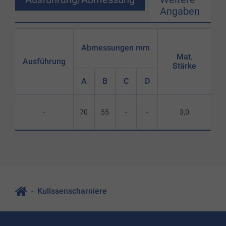
Angaben
Abmessungen mm
Mat.
Ausführung
Stärke
A
B
C
D
-
70
55
-
-
3,0
Kulissenscharniere