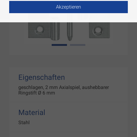
Akzeptieren
1
2
Eigenschaften
geschlagen, 2 mm Axialspiel, aushebbarer
Ringstift Ø 6 mm
Material
Stahl