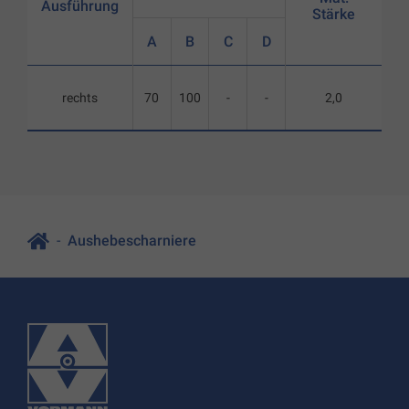
Ausführung
Stärke
A
B
C
D
rechts
70
100
-
-
2,0
Aushebescharniere