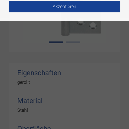
Akzeptieren
1
2
Eigenschaften
gerollt
Material
Stahl
Oberfläche