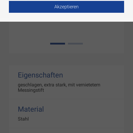
Akzeptieren
1
2
Eigenschaften
geschlagen, extra stark, mit vernietetem
Messingstift
Material
Stahl