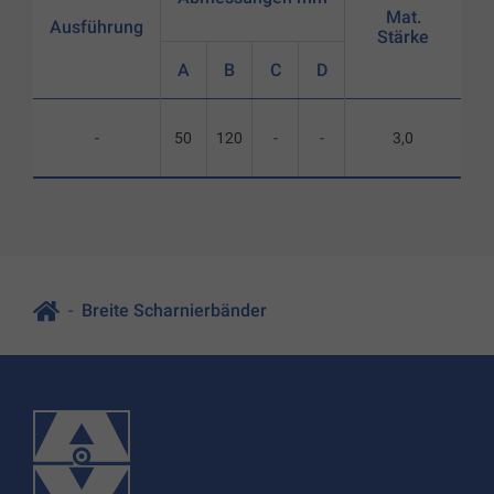
Mat.
Ausführung
Stärke
A
B
C
D
-
50
120
-
-
3,0
Breite Scharnierbänder