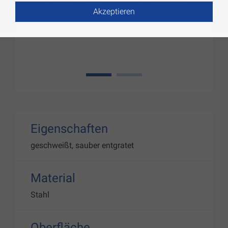
Akzeptieren
1
2
Eigenschaften
geschweißt, sauber entgratet
Material
Stahl
Oberfläche