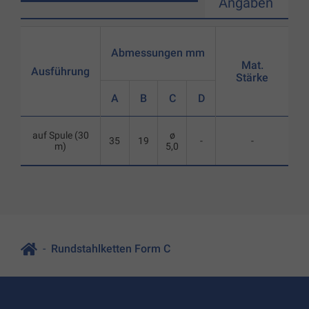
Angaben
Abmessungen mm
Mat.
Ausführung
Stärke
A
B
C
D
auf Spule (30
ø
35
19
-
-
m)
5,0
Rundstahlketten Form C