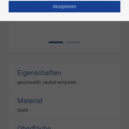
Akzeptieren
1
2
Eigenschaften
geschweißt, sauber entgratet
Material
Stahl
Oberfläche