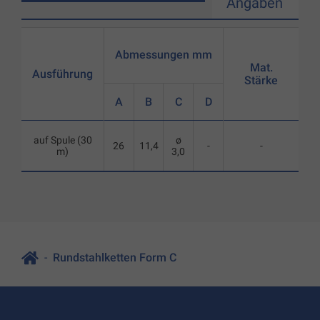
Angaben
Abmessungen mm
Mat.
Ausführung
Stärke
A
B
C
D
auf Spule (30
ø
26
11,4
-
-
m)
3,0
Rundstahlketten Form C