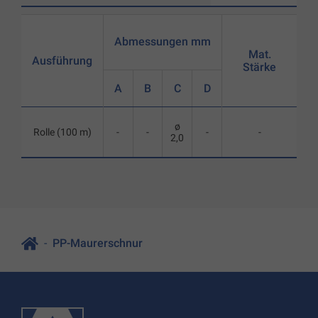
Abmessungen mm
Mat.
Ausführung
Stärke
A
B
C
D
ø
Rolle (100 m)
-
-
-
-
2,0
PP-Maurerschnur