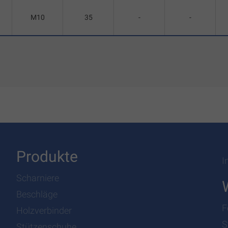
M10
35
-
-
Produkte
I
Scharniere
Beschläge
F
Holzverbinder
S
Stützenschuhe