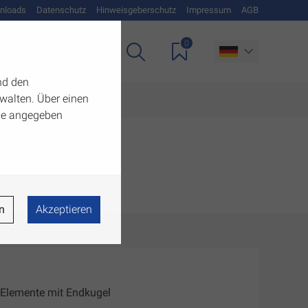
nloads
Datenschutz
Hinweisgeberschutz
Impressum
AGB
0
Unternehmen
nd den
walten. Über einen
 die angegeben
n
Akzeptieren
-Elemente mit Endkugel