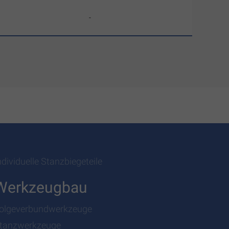
-
ndividuelle Stanzbiegeteile
Werkzeugbau
olgeverbundwerkzeuge
tanzwerkzeuge