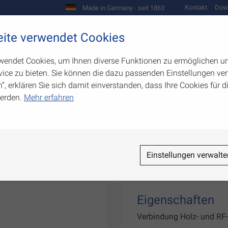
Kontakt
Dow
Made in Germany - seit 1863
Scharniere und Beschläge
ite verwendet Cookies
biegetechnik
Werkzeugbau
Warenpräsentation
wendet Cookies, um Ihnen diverse Funktionen zu ermöglichen u
ice zu bieten. Sie können die dazu passenden Einstellungen ver
n”, erklären Sie sich damit einverstanden, dass Ihre Cookies für
erden.
Mehr erfahren
auben
Einstellungen verwalte
Eigenschaften
Verbindung Holz- und RF