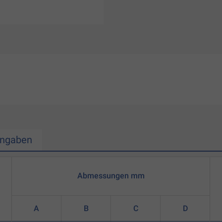
Angaben
Abmessungen mm
A
B
C
D