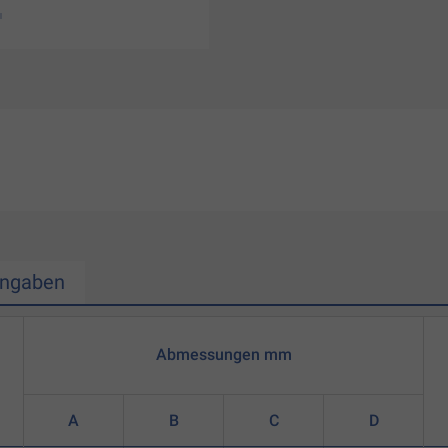
Angaben
Abmessungen mm
A
B
C
D