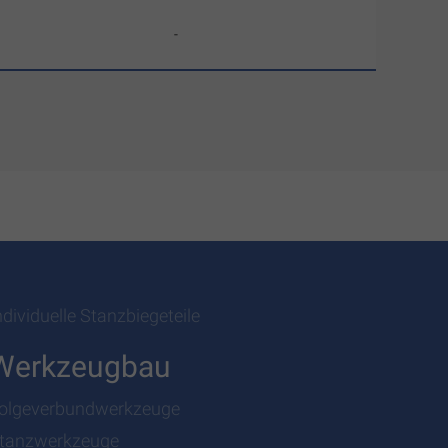
-
ndividuelle Stanzbiegeteile
Werkzeugbau
olgeverbundwerkzeuge
tanzwerkzeuge