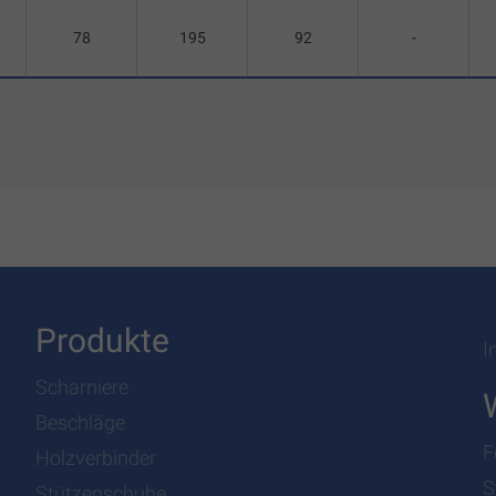
78
195
92
-
Produkte
I
Scharniere
Beschläge
F
Holzverbinder
S
Stützenschuhe