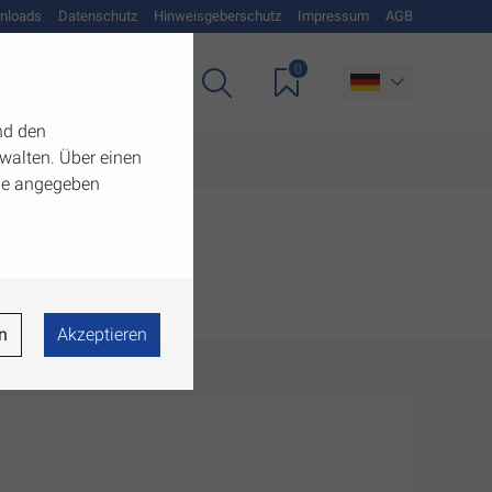
nloads
Datenschutz
Hinweisgeberschutz
Impressum
AGB
0
Unternehmen
nd den
walten. Über einen
 die angegeben
n
Akzeptieren