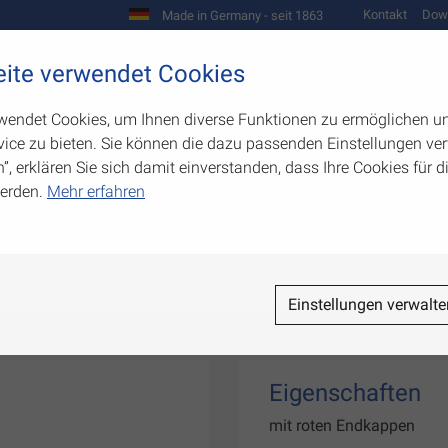
Kontakt
Dow
Made in Germany - seit 1863
Scharniere und Beschläge
ite verwendet Cookies
biegetechnik
Werkzeugbau
Warenpräsentation
wendet Cookies, um Ihnen diverse Funktionen zu ermöglichen u
ice zu bieten. Sie können die dazu passenden Einstellungen ver
n”, erklären Sie sich damit einverstanden, dass Ihre Cookies für
erden.
Mehr erfahren
Einstellungen verwalte
Eigenschaften
mit roten Endkappen