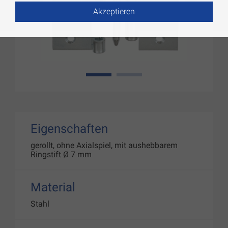
Akzeptieren
1
2
Eigenschaften
gerollt, ohne Axialspiel, mit aushebbarem
Ringstift Ø 7 mm
Material
Stahl