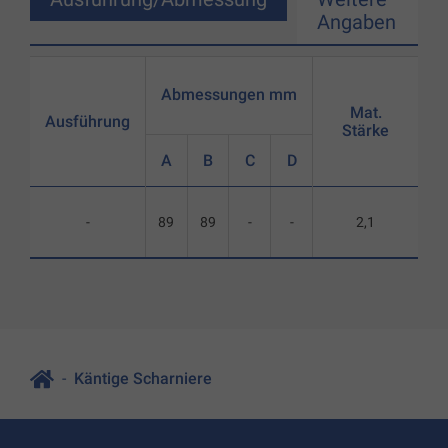
Angaben
Abmessungen mm
Mat.
Ausführung
Stärke
A
B
C
D
-
89
89
-
-
2,1
Käntige Scharniere