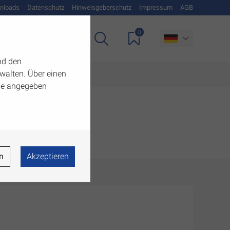
nloads
Datenschutz
Hinweisgeberschutz
Impressum
AGB
0
Unternehmen
nd den
walten. Über einen
 die angegeben
n
Akzeptieren