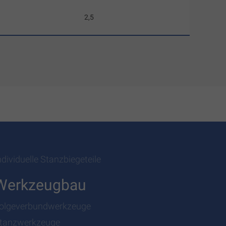
2,5
ndividuelle Stanzbiegeteile
Werkzeugbau
olgeverbundwerkzeuge
tanzwerkzeuge