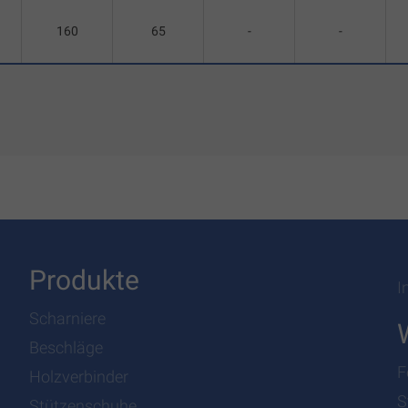
160
65
-
-
Produkte
I
Scharniere
Beschläge
F
Holzverbinder
S
Stützenschuhe