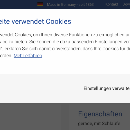
Kontakt
Dow
Made in Germany - seit 1863
Scharniere und Beschläge
ite verwendet Cookies
biegetechnik
Werkzeugbau
Warenpräsentation
wendet Cookies, um Ihnen diverse Funktionen zu ermöglichen u
ice zu bieten. Sie können die dazu passenden Einstellungen ver
n”, erklären Sie sich damit einverstanden, dass Ihre Cookies für
erden.
Mehr erfahren
Einstellungen verwalte
Eigenschaften
gerade, mit Schlaufe