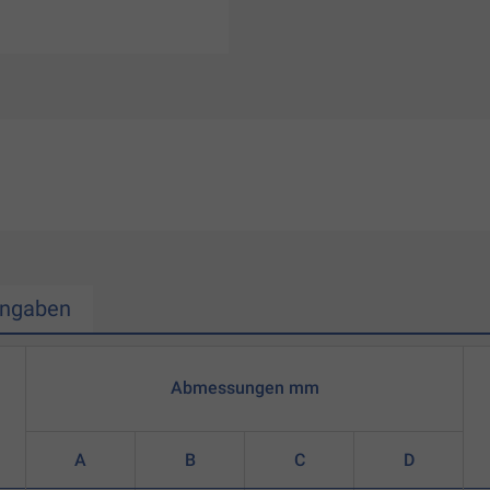
Angaben
Abmessungen mm
A
B
C
D