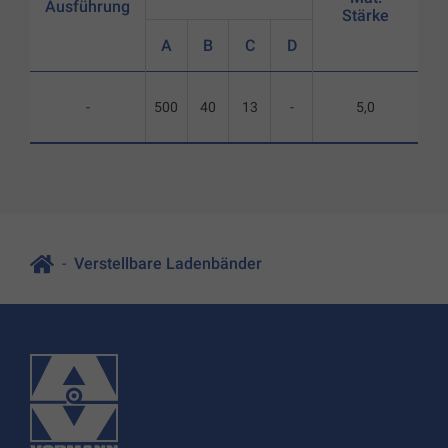
Ausführung
Stärke
A
B
C
D
-
500
40
13
-
5,0
Verstellbare Ladenbänder