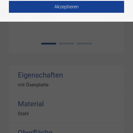
Akzeptieren
1
2
3
Eigenschaften
mit Ösenplatte
Material
Stahl
Oberfläche