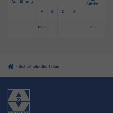
Ausführung
Stärke
A
B
C
D
-
105/55
35
-
-
2,5
Sicherheits-Überfallen