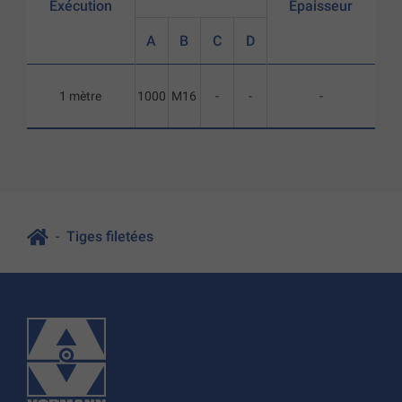
Exécution
Epaisseur
A
B
C
D
1 mètre
1000
M16
-
-
-
Tiges filetées